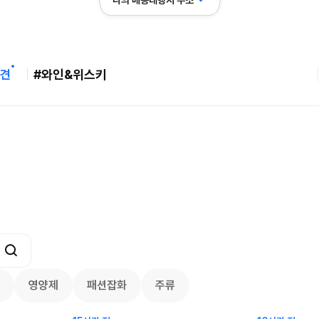
나의 배송대행지 주소
견
#와인&위스키
버리 역대급 특가! 최대 94%
메이시스) 폴로, 타미힐피거 등 인기 키
95
브랜드 최대 50% 할인!
24.75
$
3668
59
104
3557
7791
영양제
패션잡화
주류