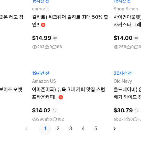
15시간 전
16시간 전
carhartt
Shop Simon
좋은 레고 장
칼하트) 워크웨어 칼하트 최대 50% 할
사이먼아울렛)
인!!
사커스타 그래픽
$
14.99
$
14.00
263
0
86
258
0
19시간 전
20시간 전
Amazon US
Old Navy
보이즈 포켓
아마존미국) 뉴욕 3대 커피 맛집 스텀
올드네이비) 온
프타운커피!!
배기 와이드 진
$
14.02
$
30.79
286
0
102
271
0
1
1
2
3
4
5