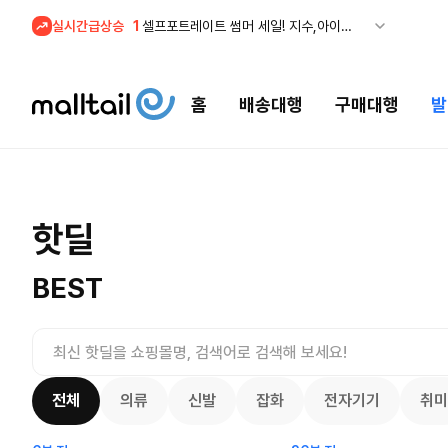
실시간급상승
1
셀프포트레이트 썸머 세일! 지수,아이유 착용 + 관세내 특가
홈
배송대행
구매대행
발
조마샵) 버
셀프포트레이트 썸머 세일! 지수,아이유
핫딜
세일
$
109.
착용 + 관세내 특가
200.00
$
8636
53
4132
8066
BEST
전체
의류
신발
잡화
전자기기
취미