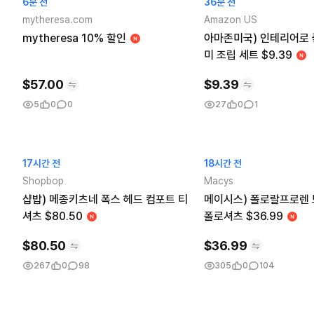
6분 전
36분 전
mytheresa.com
Amazon US
mytheresa 10% 할인
아마존미국) 인테리어로 
미 조립 세트 $9.39
$
57.00
$
9.39
5
0
0
27
0
1
17시간 전
18시간 전
Shopbop
Macys
샵밥) 메종키츠네 폭스 헤드 컴포트 티
메이시스) 폴로랄프로렌 
셔츠 $80.50
폴로셔츠 $36.99
$
80.50
$
36.99
267
0
98
305
0
104