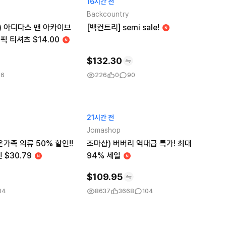
16시간 전
Backcountry
 아디다스 맨 아카이브
[백컨트리] semi sale!
 티셔츠 $14.00
$
132.30
96
226
0
90
21시간 전
Jomashop
가족 의류 50% 할인!!
조마샵) 버버리 역대급 특가! 최대
 $30.79
94% 세일
$
109.95
04
8637
3668
104