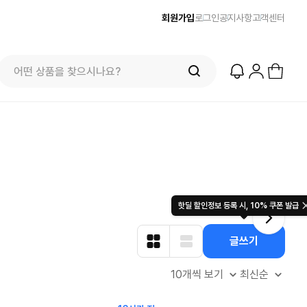
회원가입
로그인
공지사항
고객센터
프리미엄 반다이) 원피스 3주년 카드 프리
오더 오픈! (인기 상품은 품절·재입고 반
즈
줌바웨어
$
100.00
컬렉션 
49.
$
복)
7844
2436
51
825
핫딜 할인정보 등록 시, 10% 쿠폰 발급
글쓰기
10개씩 보기
최신순