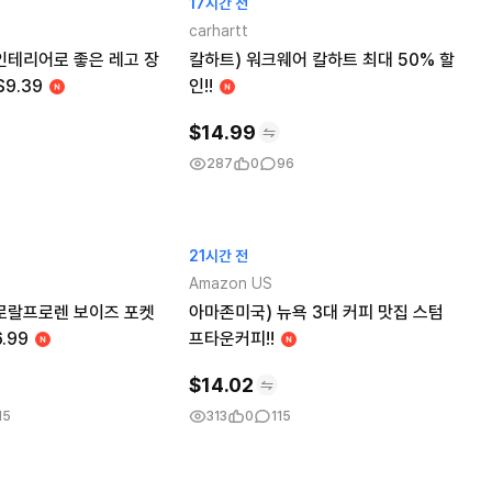
17시간 전
carhartt
인테리어로 좋은 레고 장
칼하트) 워크웨어 칼하트 최대 50% 할
$9.39
인!!
$
14.99
287
0
96
21시간 전
Amazon US
로랄프로렌 보이즈 포켓
아마존미국) 뉴욕 3대 커피 맛집 스텀
.99
프타운커피!!
$
14.02
15
313
0
115