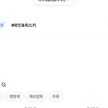
나의 배송대행지 주소
견
#와인&위스키
버리 역대급 특가! 최대 94%
메이시스) 폴로, 타미힐피거 등 인기 키
95
브랜드 최대 50% 할인!
24.75
$
3668
59
105
3557
7793
영양제
패션잡화
주류