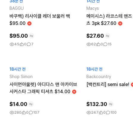
38분 전
1시간 전
BAGGU
Macys
바쿠백) 리사이클 레더 보울러 백
메이시스) 라코스테 맨즈
$95.00
츠 3pk $27.60
$
95.00
$
27.60
45
0
7
62
0
15
18시간 전
18시간 전
Shop Simon
Backcountry
사이먼아울렛) 아디다스 맨 아카이브
[백컨트리] semi sale!
사커스타 그래픽 티셔츠 $14.00
$
14.00
$
132.30
280
0
107
247
0
100