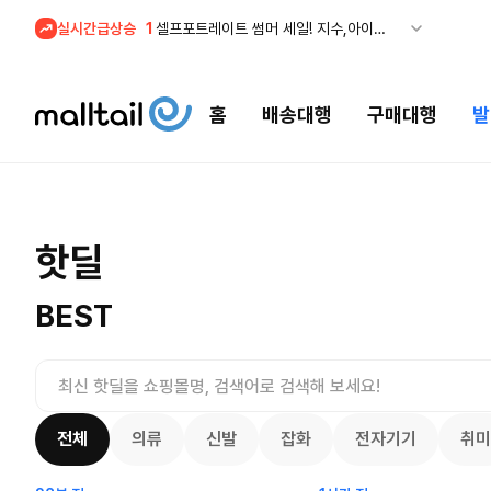
실시간급상승
1
셀프포트레이트 썸머 세일! 지수,아이유 착용 + 관세내 특가
홈
배송대행
구매대행
발
조마샵) 버
셀프포트레이트 썸머 세일! 지수,아이유
핫딜
세일
$
109.
착용 + 관세내 특가
200.00
$
8655
53
4132
8078
BEST
전체
의류
신발
잡화
전자기기
취미