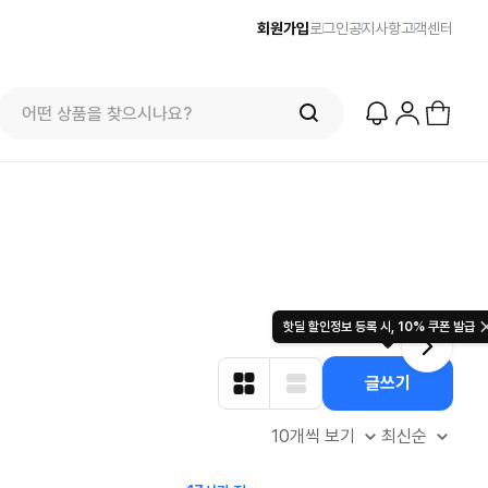
회원가입
로그인
공지사항
고객센터
프리미엄 반다이) 원피스 3주년 카드 프리
오더 오픈! (인기 상품은 품절·재입고 반
즈
줌바웨어
$
100.00
컬렉션 
49.
$
복)
7846
2436
51
825
핫딜 할인정보 등록 시, 10% 쿠폰 발급
글쓰기
10개씩 보기
최신순