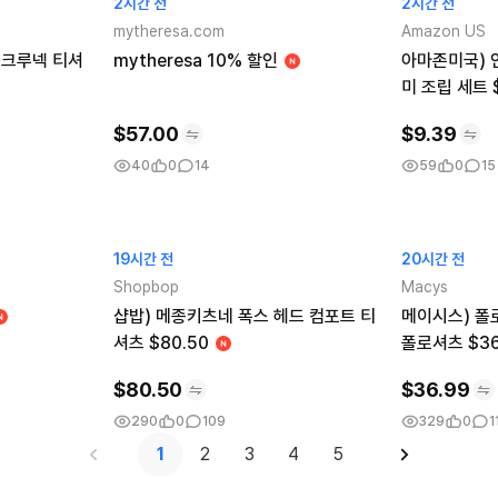
2시간 전
2시간 전
mytheresa.com
Amazon US
 크루넥 티셔
mytheresa 10% 할인
아마존미국) 
미 조립 세트 
$
57.00
$
9.39
40
0
14
59
0
15
19시간 전
20시간 전
Shopbop
Macys
샵밥) 메종키츠네 폭스 헤드 컴포트 티
메이시스) 폴
셔츠 $80.50
폴로셔츠 $36
$
80.50
$
36.99
290
0
109
329
0
1
1
2
3
4
5