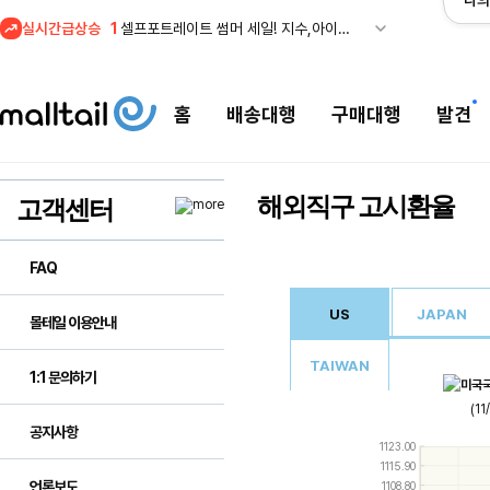
나의
1
셀프포트레이트 썸머 세일! 지수,아이유 착용 + 관세내 특가
실시간급상승
2
조마샵) 버버리 역대급 특가! 최대 94% 세일
3
메이시스) 폴로, 타미힐피거 등 인기 키즈 브랜드 최대 50% 할인!
4
프리미엄 반다이) 원피스 3주년 카드 프리오더 오픈! (인기 상품은 품절·재입고 반복)
홈
배송대행
구매대행
발견
5
줌바웨어 뉴드랍! 올여름 가장 핫한 핑크 컬렉션 런칭
1
셀프포트레이트 썸머 세일! 지수,아이유 착용 + 관세내 특가
해외직구 고시환율
고객센터
FAQ
US
JAPAN
몰테일 이용안내
TAIWAN
1:1 문의하기
(1
공지사항
Use
1123.00
the
1115.90
up
언론보도
1108.80