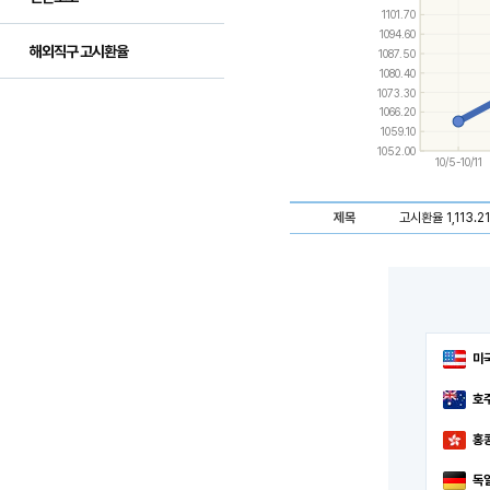
and
1101.70
down
1094.60
keys
해외직구 고시환율
1087.50
to
navigate
1080.40
between
1073.30
series.
1066.20
Use
1059.10
the
1052.00
left
10/5-10/11
and
right
keys
제목
고시환율 1,113.21 
to
navigate
through
items
in
a
series.
미
호
홍
독