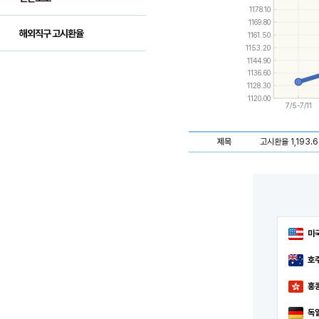
and
1178.10
down
1169.80
keys
해외직구 고시환율
1161.50
to
navigate
1153.20
between
1144.90
series.
1136.60
Use
1128.30
the
1120.00
left
7/5-7/11
and
right
keys
제목
고시환율 1,193.6
to
navigate
through
items
in
a
series.
미
호
홍
독