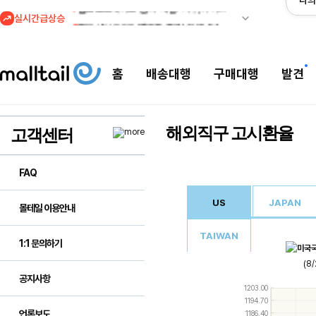
나의
실시간급상승
2
조마샵) 버버리 역대급 특가! 최대 94% 세일
3
메이시스) 폴로, 타미힐피거 등 인기 키즈 브랜드 최대 50% 할인!
4
프리미엄 반다이) 원피스 3주년 카드 프리오더 오픈! (인기 상품은 품절·재입고 반복)
홈
배송대행
구매대행
발견
5
줌바웨어 뉴드랍! 올여름 가장 핫한 핑크 컬렉션 런칭
1
셀프포트레이트 썸머 세일! 지수,아이유 착용 + 관세내 특가
해외직구 고시환율
고객센터
FAQ
US
JAPAN
몰테일 이용안내
TAIWAN
1:1 문의하기
(8
공지사항
Use
1203.00
the
1194.70
up
언론보도
1186.40