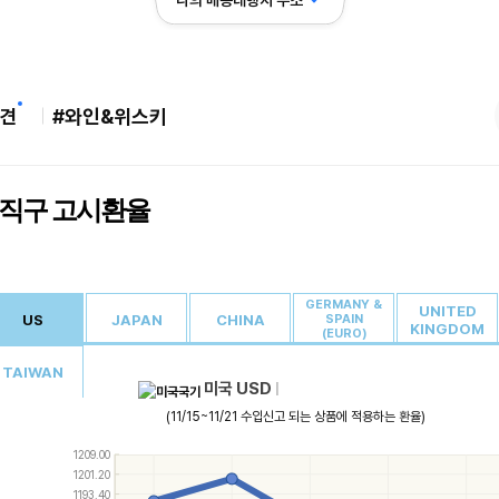
나의 배송대행지 주소
견
#와인&위스키
직구 고시환율
GERMANY &
UNITED
US
JAPAN
CHINA
SPAIN
KINGDOM
(EURO)
TAIWAN
미국 USD
|
(11/15~11/21 수입신고 되는 상품에 적용하는 환율)
Use
1209.00
the
1201.20
up
1193.40