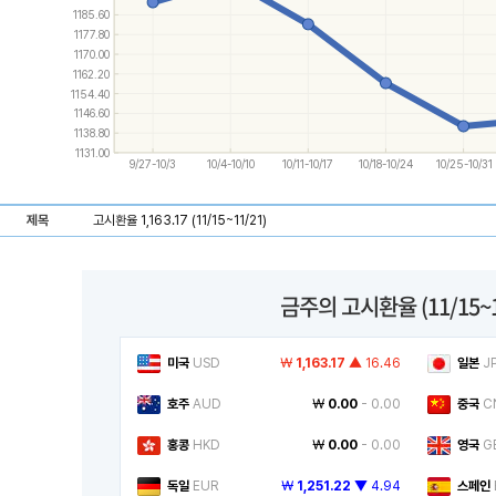
and
1185.60
down
1177.80
keys
1170.00
to
navigate
1162.20
between
1154.40
series.
1146.60
Use
1138.80
the
1131.00
left
9/27-10/3
10/4-10/10
10/11-10/17
10/18-10/24
10/25-10/31
and
right
keys
제목
고시환율 1,163.17 (11/15~11/21)
to
navigate
through
items
in
금주의 고시환율
(11/15~
a
series.
미국
USD
￦
1,163.17
▲ 16.46
일본
J
호주
AUD
￦
0.00
- 0.00
중국
C
홍콩
HKD
￦
0.00
- 0.00
영국
G
독일
EUR
￦
1,251.22
▼ 4.94
스페인