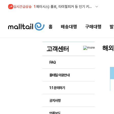
1
메이시스) 폴로, 타미힐피거 등 인기 키즈 브랜드 최대 50% 할인!
실시간급상승
2
프리미엄 반다이) 원피스 3주년 카드 프리오더 오픈! (인기 상품은 품절·재입고 반복)
3
REI) 아크테릭스 감마 시리즈 아우터 최대 50% 할인
홈
배송대행
구매대행
발
4
줌바웨어 뉴드랍! 올여름 가장 핫한 핑크 컬렉션 런칭
5
스윔아울렛 25% 이상 할인! 수영복·수영용품 특가
1
메이시스) 폴로, 타미힐피거 등 인기 키즈 브랜드 최대 50% 할인!
해외
고객센터
FAQ
몰테일 이용안내
1:1 문의하기
공지사항
언론보도