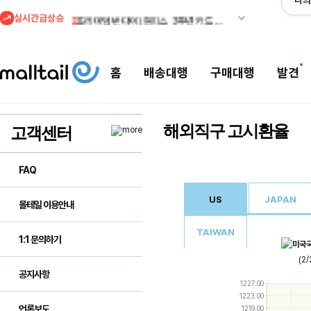
나의
실시간급상승
2
프리미엄 반다이) 원피스 3주년 카드 프리오더 오픈! (인기 상품은 품절·재입고 반복)
3
스윔아울렛 25% 이상 할인! 수영복·수영용품 특가
4
줌바웨어 뉴드랍! 올여름 가장 핫한 핑크 컬렉션 런칭
홈
배송대행
구매대행
발견
5
산드로 FINAL SALE! 제니·윤은혜·박보영 등 셀럽 착용템 할인
1
메이시스) 폴로, 타미힐피거 등 인기 키즈 브랜드 최대 50% 할인!
해외직구 고시환율
고객센터
FAQ
US
JAPAN
몰테일 이용안내
TAIWAN
1:1 문의하기
(2
공지사항
Use
1227.00
the
1223.00
up
언론보도
1219.00