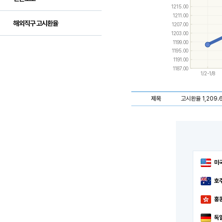
and
1215.00
down
1211.00
keys
해외직구 고시환율
1207.00
to
navigate
1203.00
between
1199.00
series.
1195.00
Use
1191.00
the
1187.00
left
1/2-1/8
and
right
keys
제목
고시환율 1,209.6
to
navigate
through
items
in
a
series.
미
호
홍
독