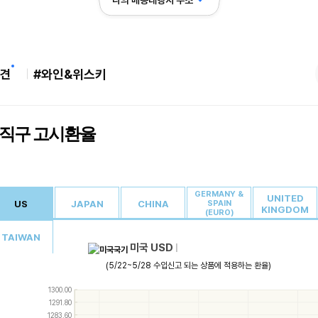
나의 배송대행지 주소
견
#와인&위스키
직구 고시환율
GERMANY &
UNITED
US
JAPAN
CHINA
SPAIN
KINGDOM
(EURO)
TAIWAN
미국 USD
|
(5/22~5/28 수입신고 되는 상품에 적용하는 환율)
Use
1300.00
the
1291.80
up
1283.60