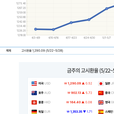
and
1275.40
down
1267.20
keys
1259.00
to
navigate
1250.80
between
1242.60
series.
1234.40
Use
1226.20
the
1218.00
left
4/3-4/9
4/10-4/16
4/17-4/23
4/24-4/30
5/1-5/7
and
right
keys
제목
고시환율 1,290.09 (5/22~5/28)
to
navigate
through
items
in
금주의 고시환율
(5/22~
a
series.
미국
USD
￦
1,290.09
▲ 0.52
일본
J
호주
AUD
￦
902.13
▲ 5.72
중국
C
홍콩
HKD
￦
164.40
▲ 0.08
영국
G
독일
EUR
￦
1,353.35
▼ 1.71
스페인