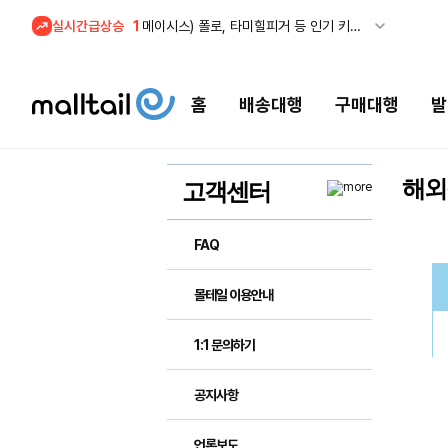
실시간급상승
1
메이시스) 폴로, 타미힐피거 등 인기 키즈 브랜드 최대 50% 할인!
홈
배송대행
구매대행
발
해외
고객센터
FAQ
몰테일 이용안내
1:1 문의하기
공지사항
언론보도