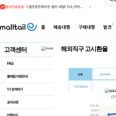
나의
1
셀프포트레이트 썸머 세일! 지수,아이유 착용 + 관세내 특가
실시간급상승
2
조마샵) 버버리 역대급 특가! 최대 94% 세일
3
메이시스) 폴로, 타미힐피거 등 인기 키즈 브랜드 최대 50% 할인!
4
프리미엄 반다이) 원피스 3주년 카드 프리오더 오픈! (인기 상품은 품절·재입고 반복)
홈
배송대행
구매대행
발견
5
줌바웨어 뉴드랍! 올여름 가장 핫한 핑크 컬렉션 런칭
1
셀프포트레이트 썸머 세일! 지수,아이유 착용 + 관세내 특가
해외직구 고시환율
고객센터
FAQ
US
JAPAN
몰테일 이용안내
TAIWAN
1:1 문의하기
(7
공지사항
Use
1332.00
the
1326.10
up
언론보도
1320.20