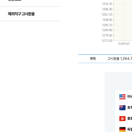
and
1314.30
down
1308.40
keys
해외직구 고시환율
1302.50
to
navigate
1296.60
between
1290.70
series.
1284.80
Use
1278.90
the
1273.00
left
5/28-6/3
and
right
keys
제목
고시환율 1,294.7
to
navigate
through
items
in
a
series.
미
호
홍
독