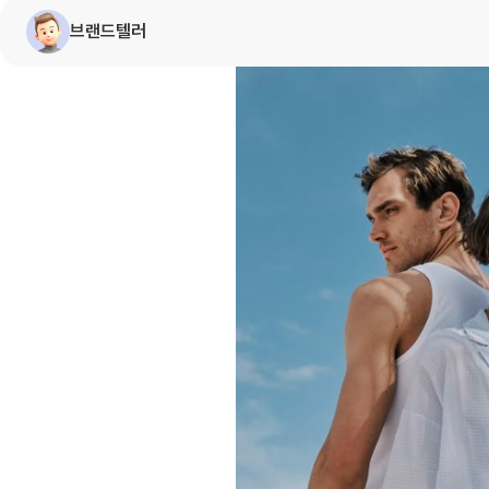
브랜드텔러