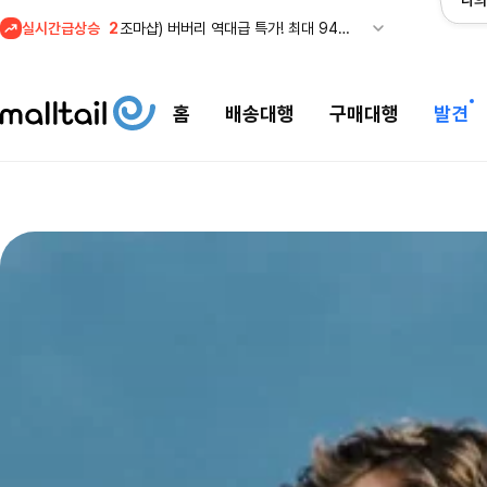
나의
실시간급상승
3
메이시스) 폴로, 타미힐피거 등 인기 키즈 브랜드 최대 50% 할인!
4
프리미엄 반다이) 원피스 3주년 카드 프리오더 오픈! (인기 상품은 품절·재입고 반복)
5
줌바웨어 뉴드랍! 올여름 가장 핫한 핑크 컬렉션 런칭
홈
배송대행
구매대행
발견
1
셀프포트레이트 썸머 세일! 지수,아이유 착용 + 관세내 특가