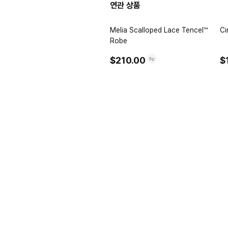
연관 상품
Melia Scalloped Lace Tencel™
Robe
$210.00
$