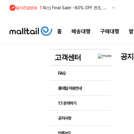
실시간급상승
1
육스) Final Sale! ~80% OFF 겐조, 메종 마르지엘라 특가
홈
배송대행
구매대행
발
공지
고객센터
FAQ
몰테일 이용안내
1:1 문의하기
공지사항
언론보도