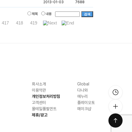
2013-01-03
7688
제목
내용
검색
417
418
419
회사소개
Global
이용약관
다나와
개인정보처리방침
에누리
고객센터
플레이오토
몰테일풀필먼트
메이크샵
제휴/광고