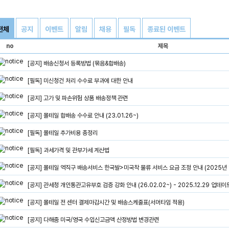
전체
공지
이벤트
알림
채용
필독
종료된 이벤트
no
제목
[공지] 배송신청서 등록방법 (묶음&합배송)
[필독] 미신청건 처리 수수료 부과에 대한 안내
[공지] 고가 및 파손위험 상품 배송정책 관련
[공지] 몰테일 합배송 수수료 안내 (23.01.26~)
[필독] 몰테일 추가비용 총정리
[필독] 과세가격 및 관부가세 계산법
[공지] 몰테일 역직구 배송서비스 한국발>미국착 물류 서비스 요금 조정 안내 (2025년 1
[공지] 관세청 개인통관고유부호 검증 강화 안내 (26.02.02~) - 2025.12.29 업데이
[공지] 몰테일 전 센터 결제마감시간 및 배송스케줄표(서머타임 적용)
[공지] 다해줌 미국/영국 수입신고금액 산정방법 변경관련