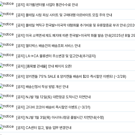
[공지] 국가별/센터별 사업자 통관수수료 안내
[공지] 몰테일 사칭 피싱 사이트 및 구매대행 아르바이트 모집 주의 안내
[공지] 몰테일 역직구 한국발>미국착 대형화물 추가비용 및 유류할증료 부과 안내 (2026
[공지] 미국 소액면세 제도 폐지에 따른 한국발>미국착 화물 발송 안내(2025년 8월 2
[공지] 멀티박스 배송건의 배송조회 서비스 안내
[공지] LA->CA 물류센터 주소변경 및 입고안내(추가공지)
[공지] [품목별 관세율] 안내 페이지 오픈!
[공지] 양키캔들 75% SALE & 양키캔들 배송비 $20 즉시할인 이벤트! (~2/28)
[공지] 배송신청서 작성 방법 개선 안내
[공지] NJ발 1월 12일(토) 대한항공 도착시간 지연안내
[공지] 고디바 코코아 배송비 즉시할인 이벤트 (~3/31)
[공지] NJ발 1월 3일(목) 아시아나항공 출발시간 지연안내(수정)
[공지] CA센터 입고, 발송 업무 변경안내