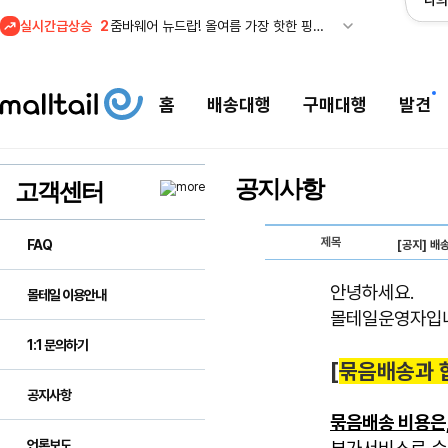
나의
실시간급상승
2
줌바웨어 뉴드랍! 올여름 가장 핫한 핑크 컬렉션 런칭
3
산드로 FINAL SALE! 제니·윤은혜·박보영 등 셀럽 착용템 할인
4
스윔아울렛 25% 이상 할인! 수영복·수영용품 특가
홈
배송대행
구매대행
발견
5
메이시스) 폴로 랄프 로렌 Final Sale 최대 66% 할인!
1
육스) Final Sale! ~80% OFF 겐조, 메종 마르지엘라 특가
공지사항
고객센터
제목
FAQ
[공지] 배
안녕하세요.
몰테일 이용안내
몰테일운영자입
1:1 문의하기
[
묶음배송과 
공지사항
묶음배송 비용은
언론보도