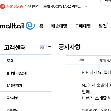
나의
실시간급상승
1
줌바웨어 뉴드랍! ROCKSTARZ 락앤롤 컬렉션 공개
홈
배송대행
구매대행
발견
공지사항
고객센터
제목
FAQ
[공지] N
안녕하세요. 몰
몰테일 이용안내
NJ에서 출발하
1:1 문의하기
인해
비행기 스케쥴 
공지사항
언론보도