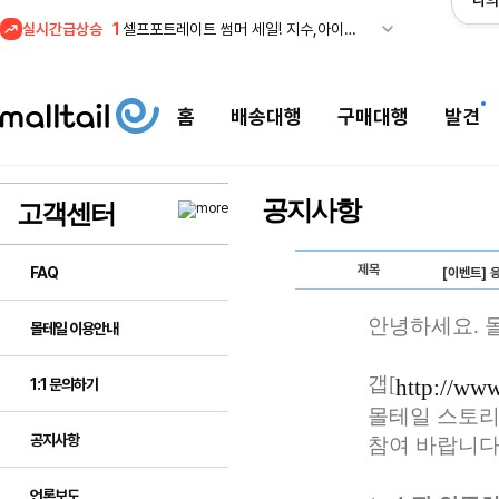
나의
실시간급상승
1
셀프포트레이트 썸머 세일! 지수,아이유 착용 + 관세내 특가
홈
배송대행
구매대행
발견
공지사항
고객센터
제목
FAQ
[이벤트] 
안녕하세요. 
몰테일 이용안내
갭[
http://ww
1:1 문의하기
몰테일 스토리
공지사항
참여 바랍니다.
언론보도