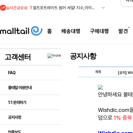
나의
실시간급상승
1
셀프포트레이트 썸머 세일! 지수,아이유 착용 + 관세내 특가
홈
배송대행
구매대행
발견
공지사항
고객센터
제목
FAQ
[공지] W
몰테일 이용안내
안녕하세요 몰테
1:1 문의하기
Wishdic.co
덤으로
1% 중복
공지사항
언론보도