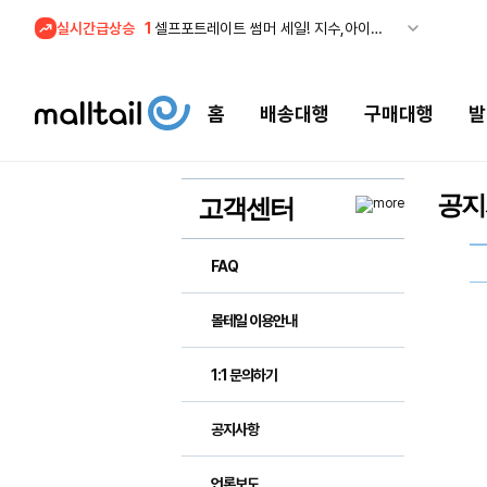
실시간급상승
1
셀프포트레이트 썸머 세일! 지수,아이유 착용 + 관세내 특가
홈
배송대행
구매대행
발
공지
고객센터
FAQ
몰테일 이용안내
1:1 문의하기
공지사항
언론보도