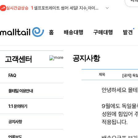
나의
실시간급상승
1
셀프포트레이트 썸머 세일! 지수,아이유 착용 + 관세내 특가
홈
배송대행
구매대행
발견
공지사항
고객센터
제목
FAQ
[공지] 독
안녕하세요 몰테
몰테일 이용안내
9월에도 독일물
1:1 문의하기
성원에 힘입어 
적용됩니다.
공지사항
언론보도