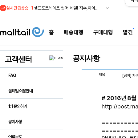
나의
실시간급상승
1
셀프포트레이트 썸머 세일! 지수,아이유 착용 + 관세내 특가
홈
배송대행
구매대행
발견
공지사항
고객센터
제목
FAQ
[공지] 자
몰테일 이용안내
# 2016년 8
http://post.m
1:1 문의하기
=========
공지사항
=========
언론보도