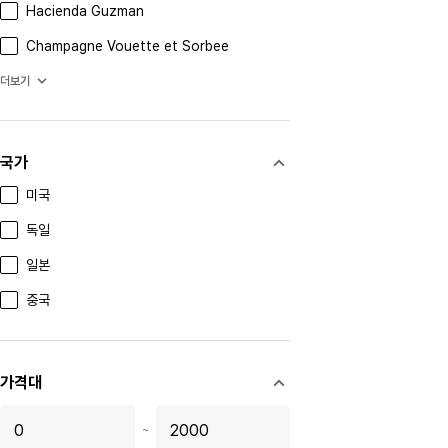
Hacienda Guzman
Champagne Vouette et Sorbee
tuopaishede
더보기
luzhoulaojiao
dukang
국가
jingyanggang
미국
luzhoulaojiao
독일
kongfujiajiu
일본
gujinggong
중국
jiannanchun
zhuyeqing
가격대
xifeng
~
xifengjiu