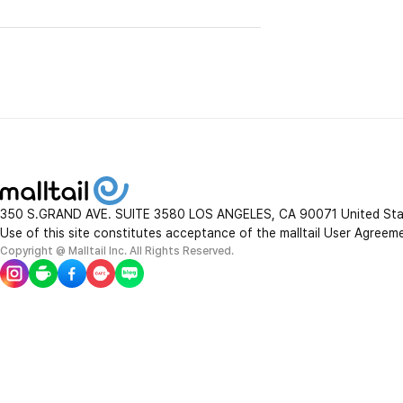
Anthon Berg
MARC NEW YORK ANDREW MARC
new balance
lacoste
SAN
J.Lindeberg
Thorne Research
350 S.GRAND AVE. SUITE 3580 LOS ANGELES, CA 90071 United St
Use of this site constitutes acceptance of the malltail User Agreem
Q tips
Copyright @ Malltail Inc. All Rights Reserved.
Nexgard
Wine Chiller
Dr.Mercola
Stelton
Huy Fong