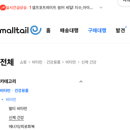
나의
1
셀프포트레이트 썸머 세일! 지수,아이유 등 착용 + 관세내 특가
실시간급상승
2
메이시스) 폴로, 타미힐피거 등 인기 키즈 브랜드 최대 50% 할인!
3
프리미엄 반다이) 원피스 3주년 카드 프리오더 오픈! (인기 상품은 품절·재입고 반복)
4
REI) 아크테릭스 감마 시리즈 아우터 최대 50% 할인
홈
배송대행
구매대행
발견
5
줌바웨어 뉴드랍! 올여름 가장 핫한 핑크 컬렉션 런칭
1
셀프포트레이트 썸머 세일! 지수,아이유 등 착용 + 관세내 특가
전체
쇼핑
비타민ㆍ건강용품
비타민
신체 건강
카테고리
비타민ㆍ건강용품
비타민
멀티 비타민
신체 건강
에너지/피로회복