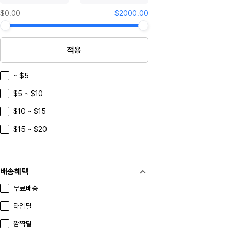
fenjiu
$0.00
$2000.00
hongxingerguotou
yanghedaqu
적용
xiaohutushen
~ $5
Azienda Agricola Tua Rita
$5 ~ $10
Kurokirishima
$10 ~ $15
Paradise Herbs
$15 ~ $20
TAOBAO
Marc Jacobs
Portmeirion
배송혜택
WEDGWOOD
무료배송
Finnemma
타임딜
Nutricost
깜짝딜