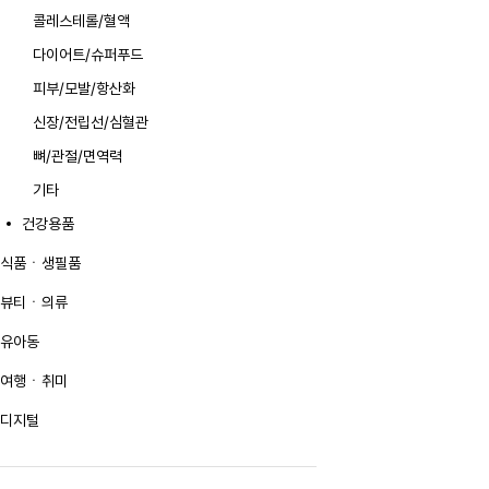
콜레스테롤/혈액
다이어트/슈퍼푸드
피부/모발/항산화
신장/전립선/심혈관
뼈/관절/면역력
기타
건강용품
식품ㆍ생필품
뷰티ㆍ의류
유아동
여행ㆍ취미
디지털