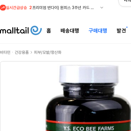
나의
실시간급상승
3
REI) 아크테릭스 감마 시리즈 아우터 최대 50% 할인
4
줌바웨어 뉴드랍! 올여름 가장 핫한 핑크 컬렉션 런칭
5
스윔아울렛 25% 이상 할인! 수영복·수영용품 특가
홈
배송대행
구매대행
발견
1
메이시스) 폴로, 타미힐피거 등 인기 키즈 브랜드 최대 50% 할인!
비타민ㆍ건강용품
피부/모발/항산화