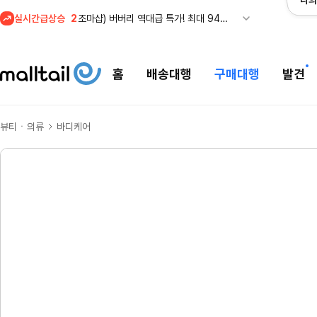
나의
실시간급상승
2
조마샵) 버버리 역대급 특가! 최대 94% 세일
3
메이시스) 폴로, 타미힐피거 등 인기 키즈 브랜드 최대 50% 할인!
4
프리미엄 반다이) 원피스 3주년 카드 프리오더 오픈! (인기 상품은 품절·재입고 반복)
홈
배송대행
구매대행
발견
5
줌바웨어 뉴드랍! 올여름 가장 핫한 핑크 컬렉션 런칭
1
셀프포트레이트 썸머 세일! 지수,아이유 착용 + 관세내 특가
뷰티ㆍ의류
바디케어