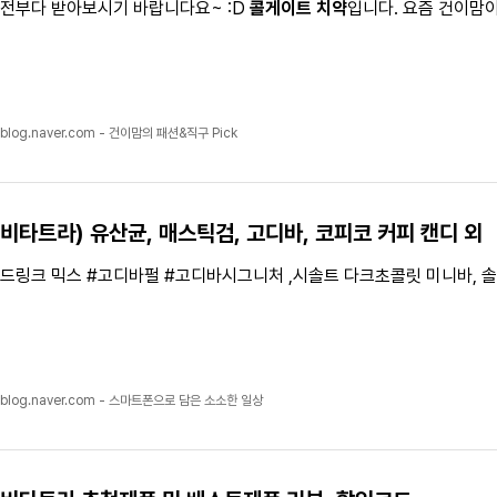
전부다 받아보시기 바랍니다요~ :D
콜게이트
치약
입니다. 요즘 건이맘
blog.naver.com - 건이맘의 패션&직구 Pick
비타트라
) 유산균, 매스틱검, 고디바, 코피코 커피 캔디 외
드링크 믹스 #고디바펄 #고디바시그니처 ,시솔트 다크초콜릿 미니바, 
blog.naver.com - 스마트폰으로 담은 소소한 일상