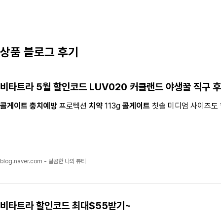
상품 블로그 후기
비타트라
5월 할인코드 LUV020 커클랜드 야생꿀 직구 
콜게이트 충치예방
프로텍션
치약
113g
콜게이트
칫솔 미디엄 사이즈도 
blog.naver.com - 달콤한 나의 뷰티
비타트라
할인코드 최대$55받기~