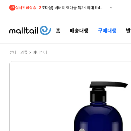
실시간급상승
2
조마샵) 버버리 역대급 특가! 최대 94% 세일
3
메이시스) 폴로, 타미힐피거 등 인기 키즈 브랜드 최대 50% 할인!
4
프리미엄 반다이) 원피스 3주년 카드 프리오더 오픈! (인기 상품은 품절·재입고 반복)
홈
배송대행
구매대행
발
5
줌바웨어 뉴드랍! 올여름 가장 핫한 핑크 컬렉션 런칭
1
셀프포트레이트 썸머 세일! 지수,아이유 착용 + 관세내 특가
뷰티ㆍ의류
바디케어