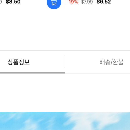
$8.50
$6.52
9
19%
$7.99
상품정보
배송/환불