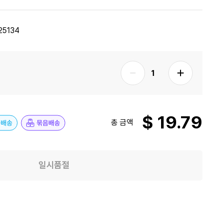
25134
$ 19.79
총 금액
일시품절