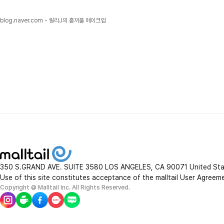
blog.naver.com - 릴리J의 홑꺼풀 메이크업
350 S.GRAND AVE. SUITE 3580 LOS ANGELES, CA 90071 United St
Use of this site constitutes acceptance of the malltail User Agreem
Copyright @ Malltail Inc. All Rights Reserved.