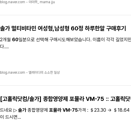
blog.naver.com - 마마쭈_ mama jju
솔가
멀티비타민
여성형,남성형
60정
하루한알 구매후기
2개월
60
일분으로 선택해 구매시도해보았습니다. 이름이 각각 길었지만
다....
blog.naver.com - 엘레이다의 소소한 일상
[고홀릭닷컴/
솔가
] 종합영양제
포뮬라 VM-75
:: 고홀릭닷컴
드네요 ▷
솔가
종합영양제
포뮬라 VM-75
가격 : ＄23.30 → ＄18.64 (
이 드시면...