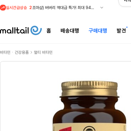
나의
실시간급상승
2
조마샵) 버버리 역대급 특가! 최대 94% 세일
3
메이시스) 폴로, 타미힐피거 등 인기 키즈 브랜드 최대 50% 할인!
4
프리미엄 반다이) 원피스 3주년 카드 프리오더 오픈! (인기 상품은 품절·재입고 반복)
홈
배송대행
구매대행
발견
5
줌바웨어 뉴드랍! 올여름 가장 핫한 핑크 컬렉션 런칭
1
셀프포트레이트 썸머 세일! 지수,아이유 착용 + 관세내 특가
비타민ㆍ건강용품
멀티 비타민