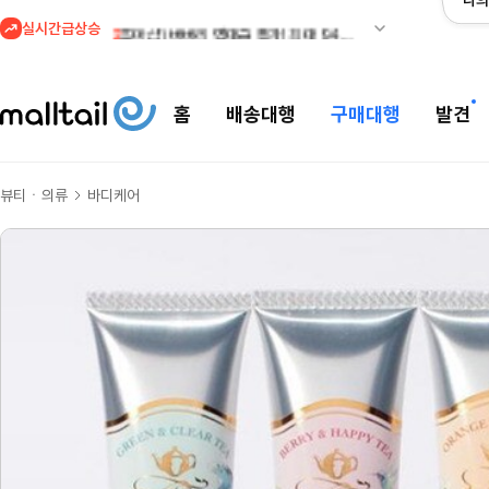
나의
실시간급상승
2
조마샵) 버버리 역대급 특가! 최대 94% 세일
3
메이시스) 폴로, 타미힐피거 등 인기 키즈 브랜드 최대 50% 할인!
4
프리미엄 반다이) 원피스 3주년 카드 프리오더 오픈! (인기 상품은 품절·재입고 반복)
홈
배송대행
구매대행
발견
5
줌바웨어 뉴드랍! 올여름 가장 핫한 핑크 컬렉션 런칭
1
셀프포트레이트 썸머 세일! 지수,아이유 착용 + 관세내 특가
뷰티ㆍ의류
바디케어