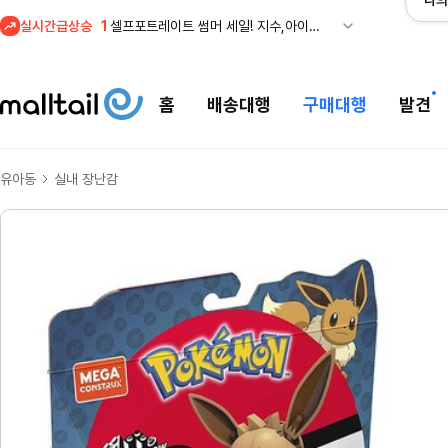
나의
실시간급상승
2
조마샵) 버버리 역대급 특가! 최대 94% 세일
3
메이시스) 폴로, 타미힐피거 등 인기 키즈 브랜드 최대 50% 할인!
4
프리미엄 반다이) 원피스 3주년 카드 프리오더 오픈! (인기 상품은 품절·재입고 반복)
홈
배송대행
구매대행
발견
5
줌바웨어 뉴드랍! 올여름 가장 핫한 핑크 컬렉션 런칭
1
셀프포트레이트 썸머 세일! 지수,아이유 착용 + 관세내 특가
유아동
실내 장난감