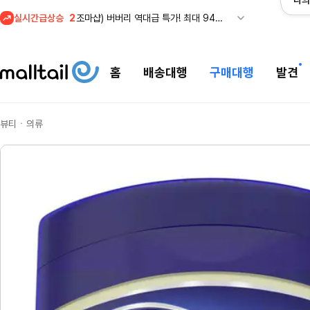
나의
실시간급상승
2
조마샵) 버버리 역대급 특가! 최대 94% 세일
3
메이시스) 폴로, 타미힐피거 등 인기 키즈 브랜드 최대 50% 할인!
4
프리미엄 반다이) 원피스 3주년 카드 프리오더 오픈! (인기 상품은 품절·재입고 반복)
홈
배송대행
구매대행
발견
5
줌바웨어 뉴드랍! 올여름 가장 핫한 핑크 컬렉션 런칭
1
셀프포트레이트 썸머 세일! 지수,아이유 착용 + 관세내 특가
뷰티ㆍ의류