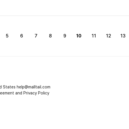
10
5
6
7
8
9
11
12
13
d States
help@malltail.com
reement and Privacy Policy