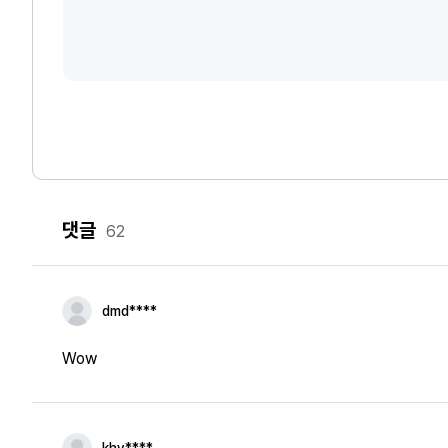
댓글
62
dmd****
Wow