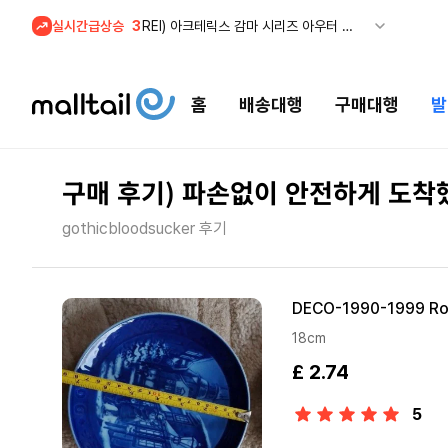
실시간급상승
3
REI) 아크테릭스 감마 시리즈 아우터 최대 50% 할인
4
줌바웨어 뉴드랍! 올여름 가장 핫한 핑크 컬렉션 런칭
5
스윔아울렛 25% 이상 할인! 수영복·수영용품 특가
홈
배송대행
구매대행
발
1
메이시스) 폴로, 타미힐피거 등 인기 키즈 브랜드 최대 50% 할인!
구매 후기) 파손없이 안전하게 도
gothicbloodsucker 후기
DECO-1990-1999 Roy
18cm
£ 2.74
5