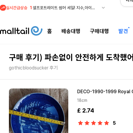
나의
1
셀프포트레이트 썸머 세일! 지수,아이유 등 착용 + 관세내 특가
실시간급상승
2
메이시스) 폴로, 타미힐피거 등 인기 키즈 브랜드 최대 50% 할인!
3
프리미엄 반다이) 원피스 3주년 카드 프리오더 오픈! (인기 상품은 품절·재입고 반복)
홈
배송대행
구매대행
발견
4
REI) 아크테릭스 감마 시리즈 아우터 최대 50% 할인
5
줌바웨어 뉴드랍! 올여름 가장 핫한 핑크 컬렉션 런칭
1
셀프포트레이트 썸머 세일! 지수,아이유 등 착용 + 관세내 특가
구매 후기) 파손없이 안전하게 도착했
gothicbloodsucker 후기
DECO-1990-1999 Royal C
18cm
£ 2.74
5