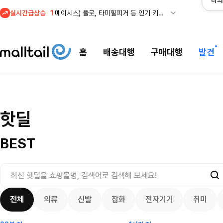
나의
실시간급상승
1
메이시스) 폴로, 타미힐피거 등 인기 키즈 브랜드 최대 50% 할인!
홈
배송대행
구매대행
발견
프리미엄 반다이)
오더 오픈! (인
메이시스) 폴로, 타미힐피거 등 인기 키즈
핫딜
$
100.00
브랜드 최대 50% 할인!
24.75
$
복)
7425
243
24
3557
7533
BEST
전체
의류
신발
잡화
전자기기
취미