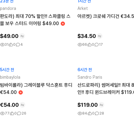
23분 전
1시간 전
pandora
Arket
판도라) 최대 70% 할인!! 스파클링 스
아르켓) 크로쉐 가디건 €34.
몰 보우 스터드 이어링 $49.00
$
49.00
$
34.50
31
0
4
66
0
17
5시간 전
6시간 전
bimbaylola
Sandro Paris
빔바이롤라) 그레이블루 닥스훈트 후디
산드로파리) 썸머세일!! 최대 
€54.00
인!! 후디 윈드브레이커 $119.
€
54.00
$
119.00
77
0
26
84
0
28