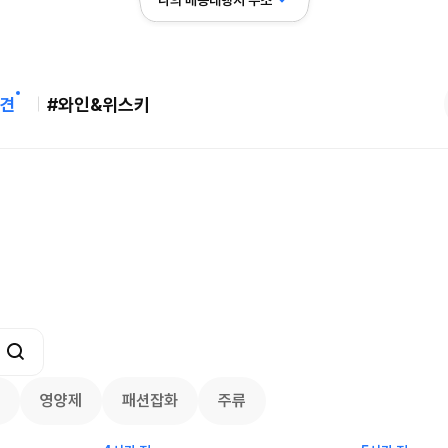
나의 배송대행지 주소
견
#와인&위스키
버리 역대급 특가! 최대 94%
메이시스) 폴로, 타미힐피거 등 인기 키
95
브랜드 최대 50% 할인!
24.75
$
3668
59
106
3557
7799
영양제
패션잡화
주류