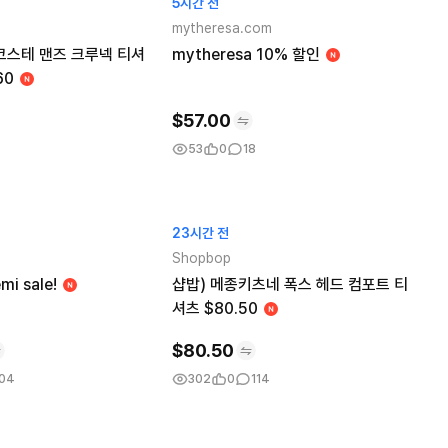
5시간 전
mytheresa.com
코스테 맨즈 크루넥 티셔
mytheresa 10% 할인
60
$
57.00
0
53
0
18
23시간 전
Shopbop
i sale!
샵밥) 메종키츠네 폭스 헤드 컴포트 티
셔츠 $80.50
$
80.50
104
302
0
114