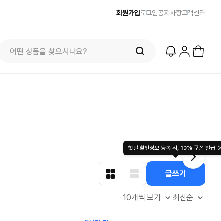
회원가입
로그인
공지사항
고객센터
프리미엄 반다이) 원피스 3주년 카드 프리
오더 오픈! (인기 상품은 품절·재입고 반
즈
줌바웨어
$
100.00
컬렉션 
49.
$
복)
7875
2436
51
825
핫딜 할인정보 등록 시, 10% 쿠폰 발급
글쓰기
10개씩 보기
최신순