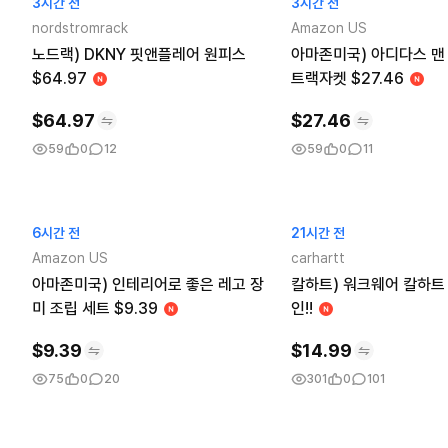
3시간 전
3시간 전
nordstromrack
Amazon US
노드랙) DKNY 핏앤플레어 원피스
아마존미국) 아디다스 맨
$64.97
트랙자켓 $27.46
$
64.97
$
27.46
59
0
12
59
0
11
6시간 전
21시간 전
Amazon US
carhartt
아마존미국) 인테리어로 좋은 레고 장
칼하트) 워크웨어 칼하트 
미 조립 세트 $9.39
인!!
$
9.39
$
14.99
75
0
20
301
0
101