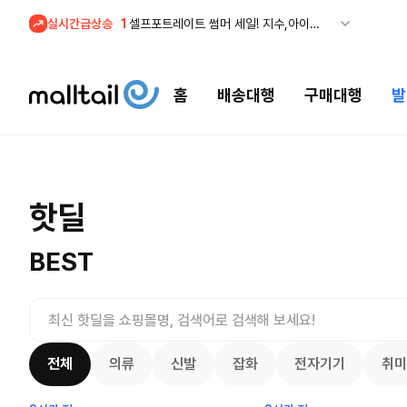
실시간급상승
1
셀프포트레이트 썸머 세일! 지수,아이유 착용 + 관세내 특가
홈
배송대행
구매대행
발
조마샵) 버
셀프포트레이트 썸머 세일! 지수,아이유
핫딜
세일
$
109.
착용 + 관세내 특가
200.00
$
8679
55
4132
8101
BEST
전체
의류
신발
잡화
전자기기
취미