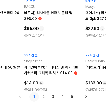
4시간 전
5시간 전
BAGGU
Macys
 엔트라다 26
바쿠백) 리사이클 레더 보울러 백
메이시스) 라
$95.00
츠 3pk $27.
$
95.00
$
27.60
74
0
17
85
0
2
22시간 전
22시간 전
Shop Simon
Backcountry
최대 50% 할
사이먼아울렛) 아디다스 맨 아카이브
[백컨트리] sem
사커스타 그래픽 티셔츠 $14.00
$
14.00
$
132.30
293
0
112
257
0
1
2
3
4
5