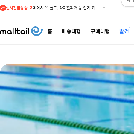
나의
실시간급상승
3
메이시스) 폴로, 타미힐피거 등 인기 키즈 브랜드 최대 50% 할인!
4
프리미엄 반다이) 원피스 3주년 카드 프리오더 오픈! (인기 상품은 품절·재입고 반복)
5
줌바웨어 뉴드랍! 올여름 가장 핫한 핑크 컬렉션 런칭
홈
배송대행
구매대행
발견
1
셀프포트레이트 썸머 세일! 지수,아이유 착용 + 관세내 특가