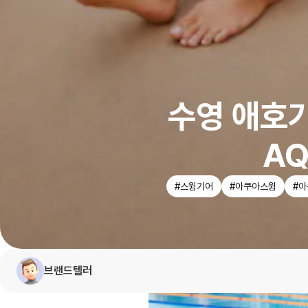
수영 애호
AQ
#스윔기어
#아쿠아스윔
#
브랜드텔러