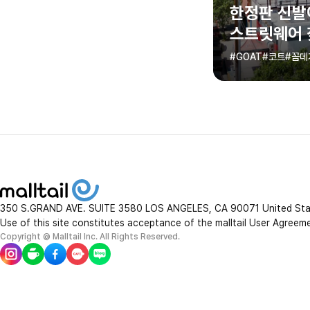
한정판 신발
스트릿웨어 
GOAT 직구
#GOAT
#코트
#꼼데
350 S.GRAND AVE. SUITE 3580 LOS ANGELES, CA 90071 United St
Use of this site constitutes acceptance of the malltail User Agreem
Copyright @ Malltail Inc. All Rights Reserved.