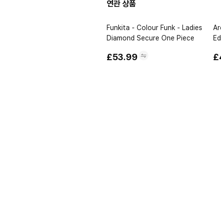
연관 상품
Funkita - Colour Funk - Ladies
Ar
Diamond Secure One Piece
Ed
Pr
£53.99
£