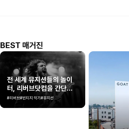
BEST 매거진
전 세계 뮤지션들의 놀이
터, 리버브닷컴을 간단히
알아보죠!
#리버브
#빈티지 악기
#뮤지션