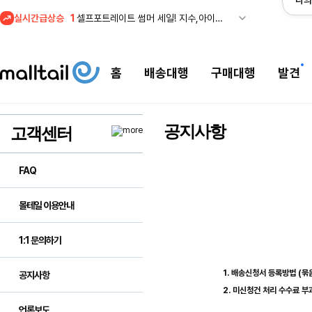
나의
실시간급상승
1
셀프포트레이트 썸머 세일! 지수,아이유 착용 + 관세내 특가
홈
배송대행
구매대행
발견
공지사항
고객센터
FAQ
몰테일 이용안내
1:1 문의하기
1. 배송신청서 등록방법 (묶
공지사항
2. 미신청건 처리 수수료 부
언론보도