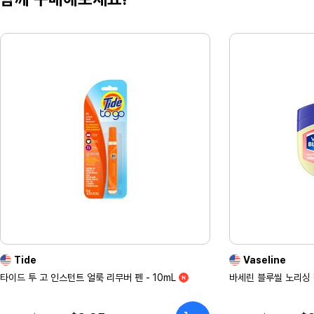
Tide
Vaseline
타이드 투 고 인스턴트 얼룩 리무버 펜 - 10mL
바세린 블루씰 노리싱 젤