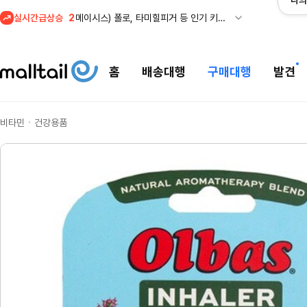
나의
실시간급상승
3
프리미엄 반다이) 원피스 3주년 카드 프리오더 오픈! (인기 상품은 품절·재입고 반복)
4
REI) 아크테릭스 감마 시리즈 아우터 최대 50% 할인
5
줌바웨어 뉴드랍! 올여름 가장 핫한 핑크 컬렉션 런칭
홈
배송대행
구매대행
발견
1
셀프포트레이트 썸머 세일! 지수,아이유 등 착용 + 관세내 특가
비타민ㆍ건강용품