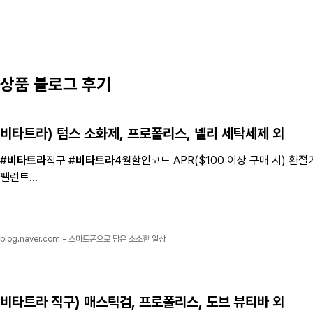
상품 블로그 후기
비타트라
) 텀스 소화제, 프로폴리스, 넬리 세탁세제 외
#
비타트라
직구 #
비타트라
4월할인코드 APR($100 이상 구매 시) 환
펠런트...
blog.naver.com - 스마트폰으로 담은 소소한 일상
비타트라
직구) 매
스틱
검, 프로폴리스, 도브 뷰티바 외