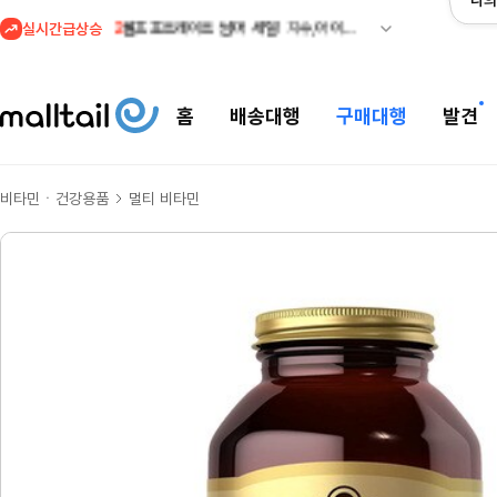
나의
실시간급상승
2
셀프포트레이트 썸머 세일! 지수,아이유 착용 + 관세내 특가
3
조마샵) 버버리 역대급 특가! 최대 94% 세일
4
메이시스) 폴로, 타미힐피거 등 인기 키즈 브랜드 최대 50% 할인!
홈
배송대행
구매대행
발견
5
프리미엄 반다이) 원피스 3주년 카드 프리오더 오픈! (인기 상품은 품절·재입고 반복)
1
줌바웨어 뉴드랍! ROCKSTARZ 락앤롤 컬렉션 공개
비타민ㆍ건강용품
멀티 비타민