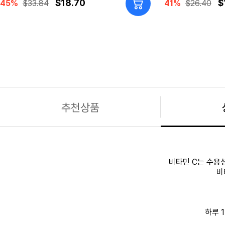
$18.70
$
45%
$33.84
41%
$26.40
추천상품
비타민 C는 수용
비
하루 