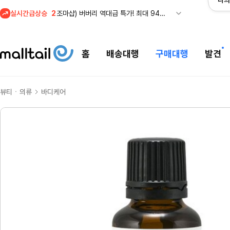
나의
실시간급상승
2
조마샵) 버버리 역대급 특가! 최대 94% 세일
3
메이시스) 폴로, 타미힐피거 등 인기 키즈 브랜드 최대 50% 할인!
4
프리미엄 반다이) 원피스 3주년 카드 프리오더 오픈! (인기 상품은 품절·재입고 반복)
홈
배송대행
구매대행
발견
5
줌바웨어 뉴드랍! 올여름 가장 핫한 핑크 컬렉션 런칭
1
셀프포트레이트 썸머 세일! 지수,아이유 착용 + 관세내 특가
뷰티ㆍ의류
바디케어