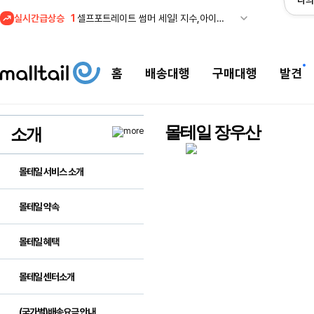
나의
실시간급상승
1
셀프포트레이트 썸머 세일! 지수,아이유 착용 + 관세내 특가
홈
배송대행
구매대행
발견
몰테일 장우산
소개
몰테일 서비스 소개
몰테일 약속
몰테일 혜택
몰테일 센터소개
(국가별)배송요금 안내