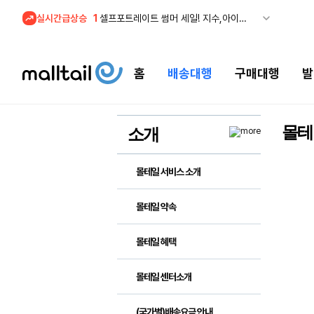
실시간급상승
1
셀프포트레이트 썸머 세일! 지수,아이유 착용 + 관세내 특가
홈
배송대행
구매대행
발
몰테
소개
몰테일 서비스 소개
몰테일 약속
몰테일 혜택
몰테일 센터소개
(국가별)배송요금 안내