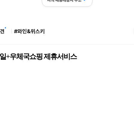
나의 배송대행지 주소
견
#와인&위스키
일+우체국쇼핑 제휴서비스